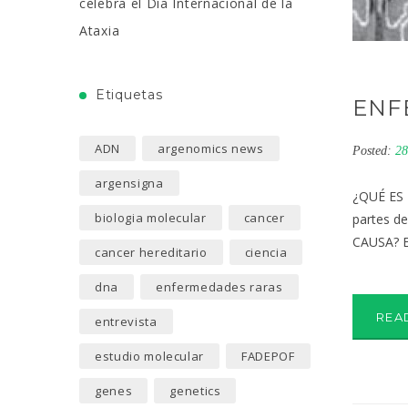
celebra el Día Internacional de la
Ataxia
Etiquetas
ENF
ADN
argenomics news
Posted:
28
argensigna
¿QUÉ ES 
biologia molecular
cancer
partes de
CAUSA? Es
cancer hereditario
ciencia
dna
enfermedades raras
REA
entrevista
estudio molecular
FADEPOF
genes
genetics