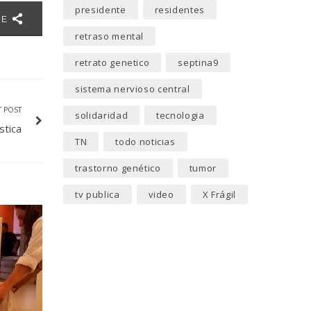
presidente
residentes
RE
retraso mental
retrato genetico
septina9
sistema nervioso central
T POST
solidaridad
tecnologia
stica
TN
todo noticias
trastorno genético
tumor
tv publica
video
X Frágil