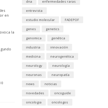
dna
enfermedades raras
ades
entrevista
or en
estudio molecular
FADEPOF
genes
genetics
rovoca la
genomica
genética
industria
innovación
segundo
medicina
neurogenética
neurology
neurología
neuronas
neuropatía
10
news
noticias
novedades
oncoguide
oncologia
oncologos