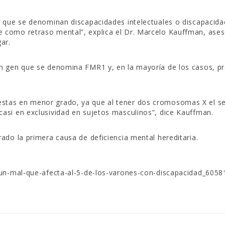
o que se denominan discapacidades intelectuales o discapacid
e como retraso mental”, explica el Dr. Marcelo Kauffman, ases
ar.
un gen que se denomina FMR1 y, en la mayoría de los casos, p
estas en menor grado, ya que al tener dos cromosomas X el 
casi en exclusividad en sujetos masculinos”, dice Kauffman.
ado la primera causa de deficiencia mental hereditaria.
l-un-mal-que-afecta-al-5-de-los-varones-con-discapacidad_6058